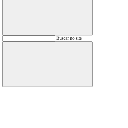
Buscar
Buscar no site
Buscar
Aumentar fonte