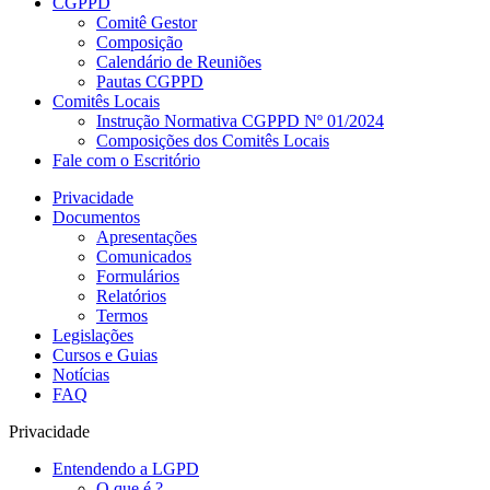
CGPPD
Comitê Gestor
Composição
Calendário de Reuniões
Pautas CGPPD
Comitês Locais
Instrução Normativa CGPPD Nº 01/2024
Composições dos Comitês Locais
Fale com o Escritório
Privacidade
Documentos
Apresentações
Comunicados
Formulários
Relatórios
Termos
Legislações
Cursos e Guias
Notícias
FAQ
Privacidade
Entendendo a LGPD
O que é ?