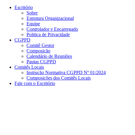
Conteúdo principal
Menu principal
Rodapé
Escritório
Sobre
Estrutura Organizacional
Equipe
Controlador e Encarregado
Politica de Privacidade
CGPPD
Comitê Gestor
Composição
Calendário de Reuniões
Pautas CGPPD
Comitês Locais
Instrução Normativa CGPPD Nº 01/2024
Composições dos Comitês Locais
Fale com o Escritório
Aumentar fonte