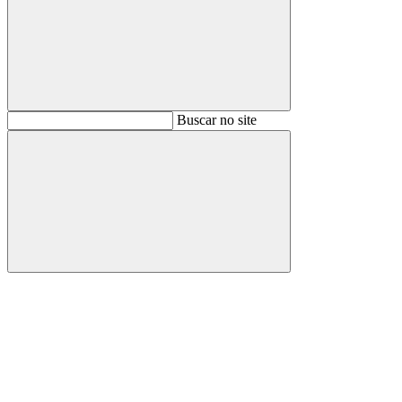
Buscar
Buscar no site
Buscar
Aumentar fonte