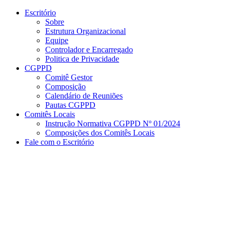
Conteúdo principal
Menu principal
Rodapé
Escritório
Sobre
Estrutura Organizacional
Equipe
Controlador e Encarregado
Politica de Privacidade
CGPPD
Comitê Gestor
Composição
Calendário de Reuniões
Pautas CGPPD
Comitês Locais
Instrução Normativa CGPPD Nº 01/2024
Composições dos Comitês Locais
Fale com o Escritório
Aumentar fonte