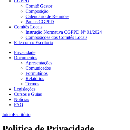
CGPPD
Comitê Gestor
Composição
Calendário de Reuniões
Pautas CGPPD
Comitês Locais
Instrução Normativa CGPPD Nº 01/2024
Composições dos Comitês Locais
Fale com o Escritório
Privacidade
Documentos
Apresentações
Comunicados
Formulários
Relatórios
Termos
Legislações
Cursos e Guias
Notícias
FAQ
Início
Escritório
Politica de Privacidade