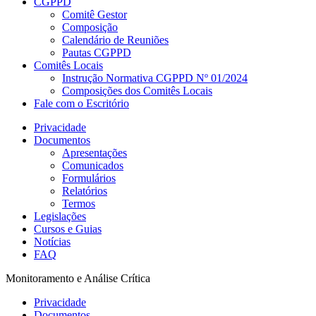
CGPPD
Comitê Gestor
Composição
Calendário de Reuniões
Pautas CGPPD
Comitês Locais
Instrução Normativa CGPPD Nº 01/2024
Composições dos Comitês Locais
Fale com o Escritório
Privacidade
Documentos
Apresentações
Comunicados
Formulários
Relatórios
Termos
Legislações
Cursos e Guias
Notícias
FAQ
Monitoramento e Análise Crítica
Privacidade
Documentos