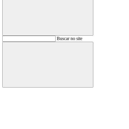
Buscar
Buscar no site
Buscar
Aumentar fonte