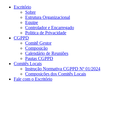
Conteúdo principal
Menu principal
Rodapé
Escritório
Sobre
Estrutura Organizacional
Equipe
Controlador e Encarregado
Politica de Privacidade
CGPPD
Comitê Gestor
Composição
Calendário de Reuniões
Pautas CGPPD
Comitês Locais
Instrução Normativa CGPPD Nº 01/2024
Composições dos Comitês Locais
Fale com o Escritório
Aumentar fonte