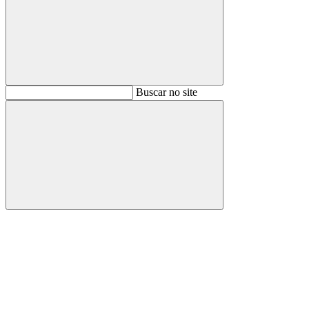
Buscar
Buscar no site
Buscar
Aumentar fonte