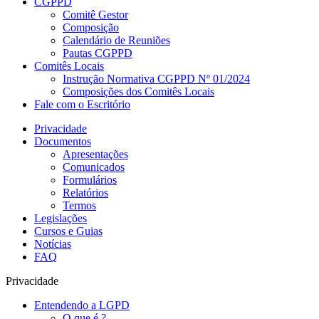
CGPPD
Comitê Gestor
Composição
Calendário de Reuniões
Pautas CGPPD
Comitês Locais
Instrução Normativa CGPPD Nº 01/2024
Composições dos Comitês Locais
Fale com o Escritório
Privacidade
Documentos
Apresentações
Comunicados
Formulários
Relatórios
Termos
Legislações
Cursos e Guias
Notícias
FAQ
Privacidade
Entendendo a LGPD
O que é ?