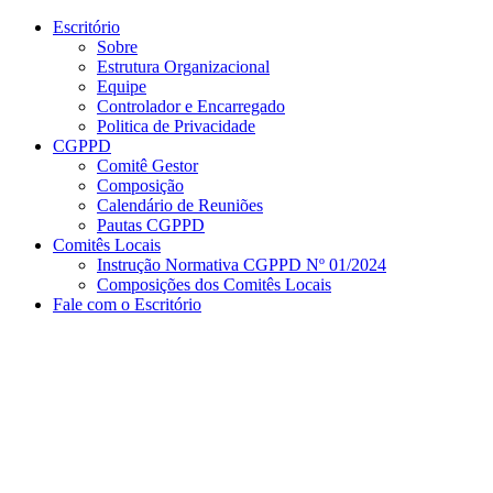
Conteúdo principal
Menu principal
Rodapé
Escritório
Sobre
Estrutura Organizacional
Equipe
Controlador e Encarregado
Politica de Privacidade
CGPPD
Comitê Gestor
Composição
Calendário de Reuniões
Pautas CGPPD
Comitês Locais
Instrução Normativa CGPPD Nº 01/2024
Composições dos Comitês Locais
Fale com o Escritório
Aumentar fonte