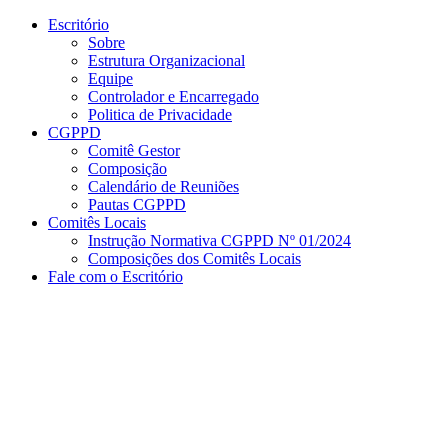
Conteúdo principal
Menu principal
Rodapé
Escritório
Sobre
Estrutura Organizacional
Equipe
Controlador e Encarregado
Politica de Privacidade
CGPPD
Comitê Gestor
Composição
Calendário de Reuniões
Pautas CGPPD
Comitês Locais
Instrução Normativa CGPPD Nº 01/2024
Composições dos Comitês Locais
Fale com o Escritório
Aumentar fonte