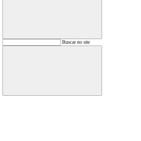
Buscar
Buscar no site
Buscar
Aumentar fonte