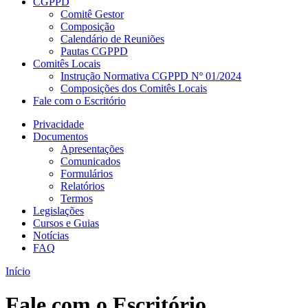
CGPPD
Comitê Gestor
Composição
Calendário de Reuniões
Pautas CGPPD
Comitês Locais
Instrução Normativa CGPPD Nº 01/2024
Composições dos Comitês Locais
Fale com o Escritório
Privacidade
Documentos
Apresentações
Comunicados
Formulários
Relatórios
Termos
Legislações
Cursos e Guias
Notícias
FAQ
Início
Fale com o Escritório