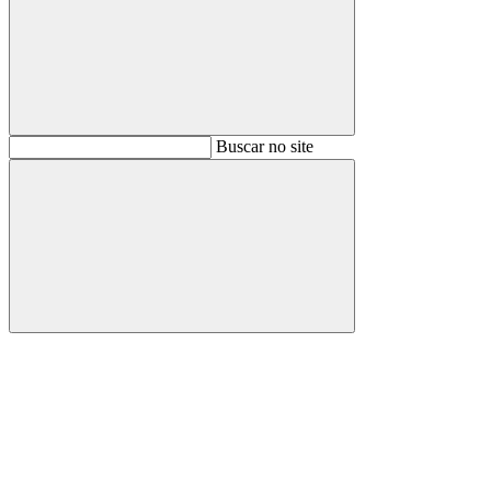
Buscar
Buscar no site
Buscar
Aumentar fonte