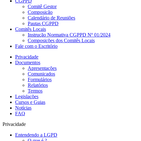
CGPPD
Comitê Gestor
Composição
Calendário de Reuniões
Pautas CGPPD
Comitês Locais
Instrução Normativa CGPPD Nº 01/2024
Composições dos Comitês Locais
Fale com o Escritório
Privacidade
Documentos
Apresentações
Comunicados
Formulários
Relatórios
Termos
Legislações
Cursos e Guias
Notícias
FAQ
Privacidade
Entendendo a LGPD
O que é ?