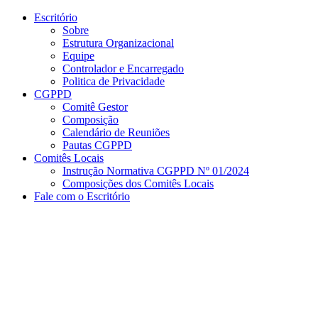
Conteúdo principal
Menu principal
Rodapé
Escritório
Sobre
Estrutura Organizacional
Equipe
Controlador e Encarregado
Politica de Privacidade
CGPPD
Comitê Gestor
Composição
Calendário de Reuniões
Pautas CGPPD
Comitês Locais
Instrução Normativa CGPPD Nº 01/2024
Composições dos Comitês Locais
Fale com o Escritório
Aumentar fonte