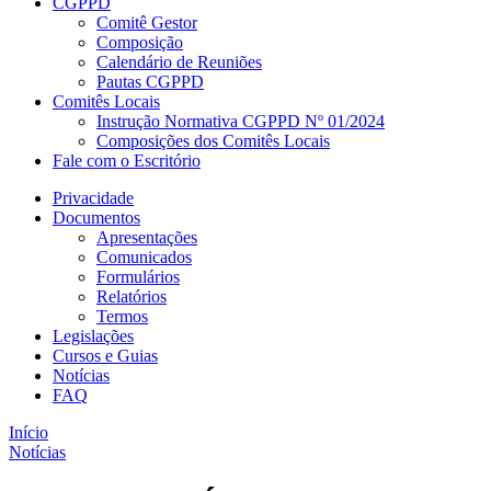
CGPPD
Comitê Gestor
Composição
Calendário de Reuniões
Pautas CGPPD
Comitês Locais
Instrução Normativa CGPPD Nº 01/2024
Composições dos Comitês Locais
Fale com o Escritório
Privacidade
Documentos
Apresentações
Comunicados
Formulários
Relatórios
Termos
Legislações
Cursos e Guias
Notícias
FAQ
Início
Notícias