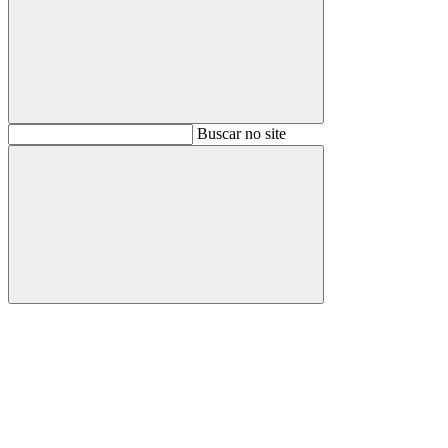
Buscar
Buscar no site
Buscar
Aumentar fonte