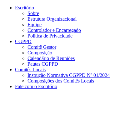
Conteúdo principal
Menu principal
Rodapé
Escritório
Sobre
Estrutura Organizacional
Equipe
Controlador e Encarregado
Politica de Privacidade
CGPPD
Comitê Gestor
Composição
Calendário de Reuniões
Pautas CGPPD
Comitês Locais
Instrução Normativa CGPPD Nº 01/2024
Composições dos Comitês Locais
Fale com o Escritório
Aumentar fonte