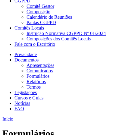
CGPPD
Comitê Gestor
Composição
Calendário de Reuniões
Pautas CGPPD
Comitês Locais
Instrução Normativa CGPPD Nº 01/2024
Composições dos Comitês Locais
Fale com o Escritório
Privacidade
Documentos
Apresentações
Comunicados
Formulários
Relatórios
Termos
Legislações
Cursos e Guias
Notícias
FAQ
Início
Formulários