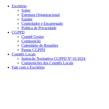
Conteúdo principal
Menu principal
Rodapé
Escritório
Sobre
Estrutura Organizacional
Equipe
Controlador e Encarregado
Politica de Privacidade
CGPPD
Comitê Gestor
Composição
Calendário de Reuniões
Pautas CGPPD
Comitês Locais
Instrução Normativa CGPPD Nº 01/2024
Composições dos Comitês Locais
Fale com o Escritório
Aumentar fonte