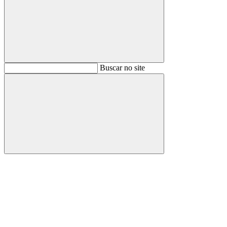
Buscar
Buscar no site
Buscar
Aumentar fonte