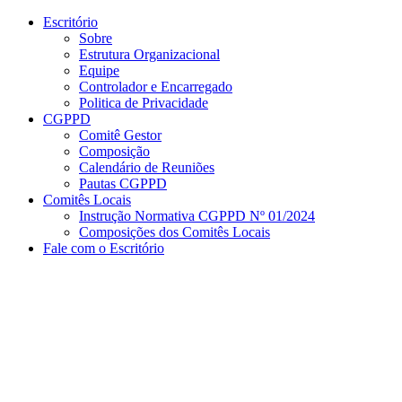
Conteúdo principal
Menu principal
Rodapé
Escritório
Sobre
Estrutura Organizacional
Equipe
Controlador e Encarregado
Politica de Privacidade
CGPPD
Comitê Gestor
Composição
Calendário de Reuniões
Pautas CGPPD
Comitês Locais
Instrução Normativa CGPPD Nº 01/2024
Composições dos Comitês Locais
Fale com o Escritório
Aumentar fonte