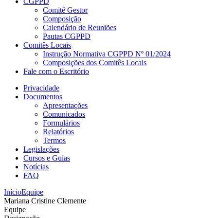
CGPPD
Comitê Gestor
Composição
Calendário de Reuniões
Pautas CGPPD
Comitês Locais
Instrução Normativa CGPPD Nº 01/2024
Composições dos Comitês Locais
Fale com o Escritório
Privacidade
Documentos
Apresentações
Comunicados
Formulários
Relatórios
Termos
Legislações
Cursos e Guias
Notícias
FAQ
Início
Equipe
Mariana Cristine Clemente
Equipe