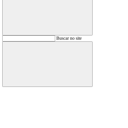
Buscar
Buscar no site
Buscar
Aumentar fonte