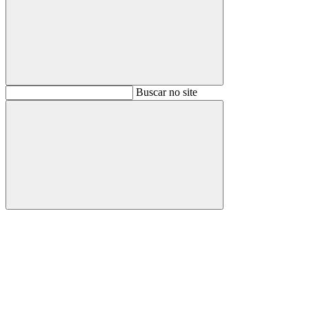
Buscar
Buscar no site
Buscar
Aumentar fonte