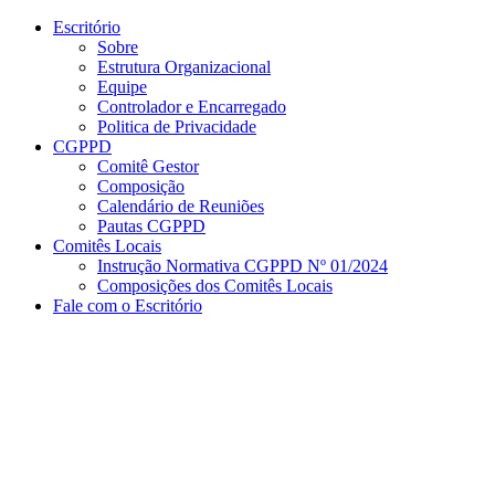
Conteúdo principal
Menu principal
Rodapé
Escritório
Sobre
Estrutura Organizacional
Equipe
Controlador e Encarregado
Politica de Privacidade
CGPPD
Comitê Gestor
Composição
Calendário de Reuniões
Pautas CGPPD
Comitês Locais
Instrução Normativa CGPPD Nº 01/2024
Composições dos Comitês Locais
Fale com o Escritório
Aumentar fonte