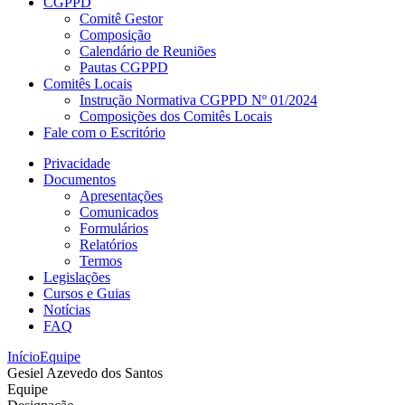
CGPPD
Comitê Gestor
Composição
Calendário de Reuniões
Pautas CGPPD
Comitês Locais
Instrução Normativa CGPPD Nº 01/2024
Composições dos Comitês Locais
Fale com o Escritório
Privacidade
Documentos
Apresentações
Comunicados
Formulários
Relatórios
Termos
Legislações
Cursos e Guias
Notícias
FAQ
Início
Equipe
Gesiel Azevedo dos Santos
Equipe