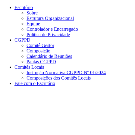
Conteúdo principal
Menu principal
Rodapé
Escritório
Sobre
Estrutura Organizacional
Equipe
Controlador e Encarregado
Politica de Privacidade
CGPPD
Comitê Gestor
Composição
Calendário de Reuniões
Pautas CGPPD
Comitês Locais
Instrução Normativa CGPPD Nº 01/2024
Composições dos Comitês Locais
Fale com o Escritório
Aumentar fonte