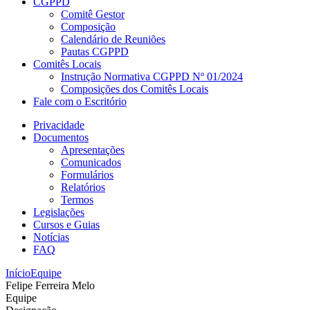
CGPPD
Comitê Gestor
Composição
Calendário de Reuniões
Pautas CGPPD
Comitês Locais
Instrução Normativa CGPPD Nº 01/2024
Composições dos Comitês Locais
Fale com o Escritório
Privacidade
Documentos
Apresentações
Comunicados
Formulários
Relatórios
Termos
Legislações
Cursos e Guias
Notícias
FAQ
Início
Equipe
Felipe Ferreira Melo
Equipe