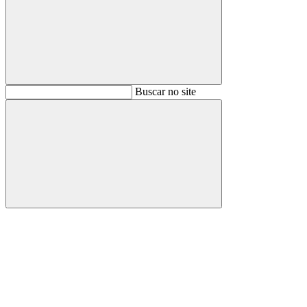
Buscar
Buscar no site
Buscar
Aumentar fonte