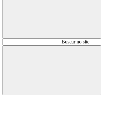
Buscar
Buscar no site
Buscar
Aumentar fonte