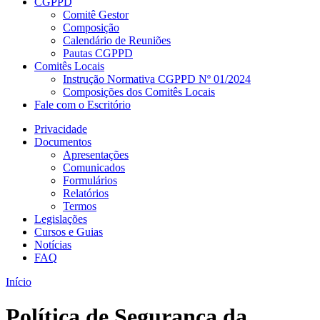
CGPPD
Comitê Gestor
Composição
Calendário de Reuniões
Pautas CGPPD
Comitês Locais
Instrução Normativa CGPPD Nº 01/2024
Composições dos Comitês Locais
Fale com o Escritório
Privacidade
Documentos
Apresentações
Comunicados
Formulários
Relatórios
Termos
Legislações
Cursos e Guias
Notícias
FAQ
Início
Política de Segurança da