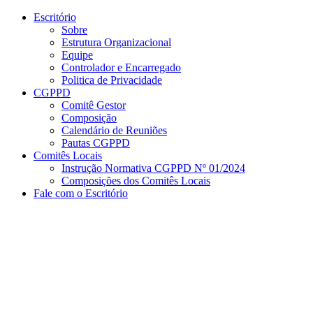
Conteúdo principal
Menu principal
Rodapé
Escritório
Sobre
Estrutura Organizacional
Equipe
Controlador e Encarregado
Politica de Privacidade
CGPPD
Comitê Gestor
Composição
Calendário de Reuniões
Pautas CGPPD
Comitês Locais
Instrução Normativa CGPPD Nº 01/2024
Composições dos Comitês Locais
Fale com o Escritório
Aumentar fonte