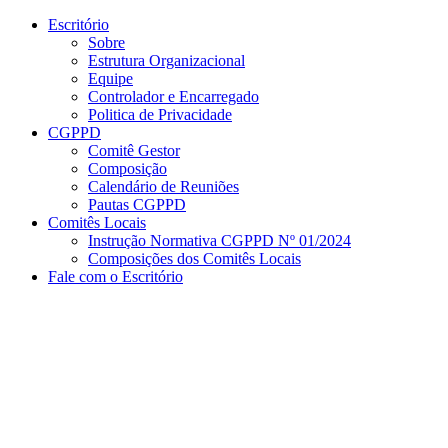
Conteúdo principal
Menu principal
Rodapé
Escritório
Sobre
Estrutura Organizacional
Equipe
Controlador e Encarregado
Politica de Privacidade
CGPPD
Comitê Gestor
Composição
Calendário de Reuniões
Pautas CGPPD
Comitês Locais
Instrução Normativa CGPPD Nº 01/2024
Composições dos Comitês Locais
Fale com o Escritório
Aumentar fonte