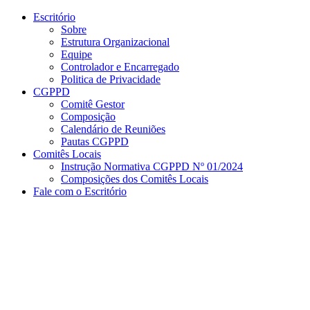
Conteúdo principal
Menu principal
Rodapé
Escritório
Sobre
Estrutura Organizacional
Equipe
Controlador e Encarregado
Politica de Privacidade
CGPPD
Comitê Gestor
Composição
Calendário de Reuniões
Pautas CGPPD
Comitês Locais
Instrução Normativa CGPPD Nº 01/2024
Composições dos Comitês Locais
Fale com o Escritório
Aumentar fonte