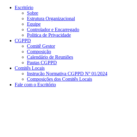
Conteúdo principal
Menu principal
Rodapé
Escritório
Sobre
Estrutura Organizacional
Equipe
Controlador e Encarregado
Politica de Privacidade
CGPPD
Comitê Gestor
Composição
Calendário de Reuniões
Pautas CGPPD
Comitês Locais
Instrução Normativa CGPPD Nº 01/2024
Composições dos Comitês Locais
Fale com o Escritório
Aumentar fonte