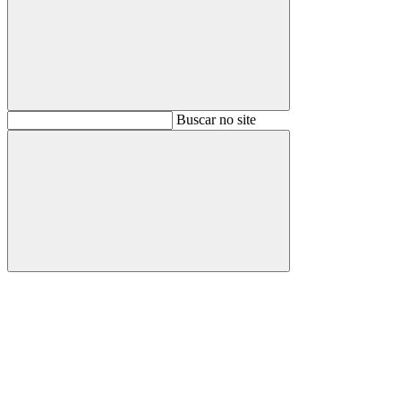
Buscar
Buscar no site
Buscar
Aumentar fonte