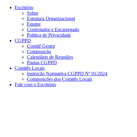
Conteúdo principal
Menu principal
Rodapé
Escritório
Sobre
Estrutura Organizacional
Equipe
Controlador e Encarregado
Politica de Privacidade
CGPPD
Comitê Gestor
Composição
Calendário de Reuniões
Pautas CGPPD
Comitês Locais
Instrução Normativa CGPPD Nº 01/2024
Composições dos Comitês Locais
Fale com o Escritório
Aumentar fonte