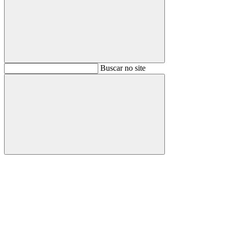
Buscar
Buscar no site
Buscar
Aumentar fonte