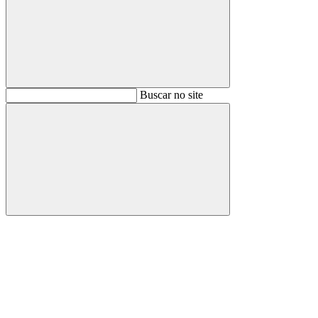
Buscar
Buscar no site
Buscar
Aumentar fonte