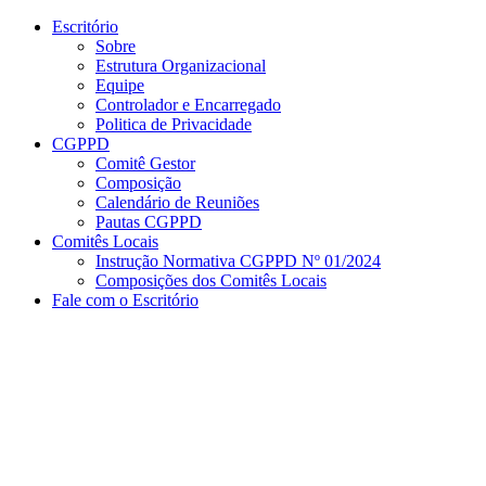
Conteúdo principal
Menu principal
Rodapé
Escritório
Sobre
Estrutura Organizacional
Equipe
Controlador e Encarregado
Politica de Privacidade
CGPPD
Comitê Gestor
Composição
Calendário de Reuniões
Pautas CGPPD
Comitês Locais
Instrução Normativa CGPPD Nº 01/2024
Composições dos Comitês Locais
Fale com o Escritório
Aumentar fonte