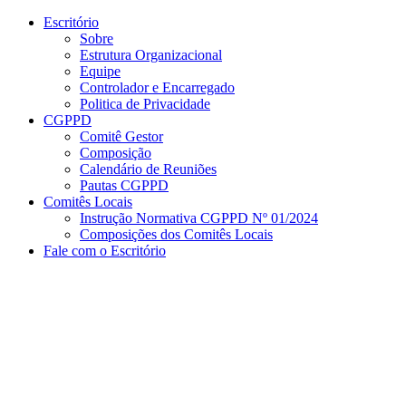
Conteúdo principal
Menu principal
Rodapé
Escritório
Sobre
Estrutura Organizacional
Equipe
Controlador e Encarregado
Politica de Privacidade
CGPPD
Comitê Gestor
Composição
Calendário de Reuniões
Pautas CGPPD
Comitês Locais
Instrução Normativa CGPPD Nº 01/2024
Composições dos Comitês Locais
Fale com o Escritório
Aumentar fonte