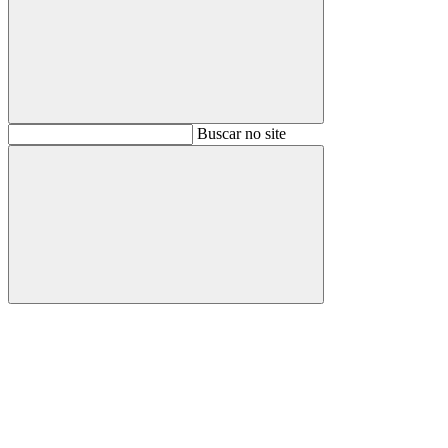
Buscar
Buscar no site
Buscar
Aumentar fonte