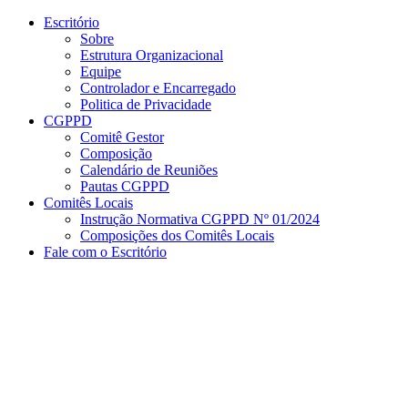
Conteúdo principal
Menu principal
Rodapé
Escritório
Sobre
Estrutura Organizacional
Equipe
Controlador e Encarregado
Politica de Privacidade
CGPPD
Comitê Gestor
Composição
Calendário de Reuniões
Pautas CGPPD
Comitês Locais
Instrução Normativa CGPPD Nº 01/2024
Composições dos Comitês Locais
Fale com o Escritório
Aumentar fonte