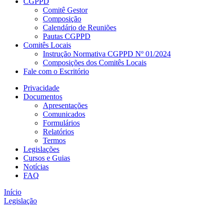
CGPPD
Comitê Gestor
Composição
Calendário de Reuniões
Pautas CGPPD
Comitês Locais
Instrução Normativa CGPPD Nº 01/2024
Composições dos Comitês Locais
Fale com o Escritório
Privacidade
Documentos
Apresentações
Comunicados
Formulários
Relatórios
Termos
Legislações
Cursos e Guias
Notícias
FAQ
Início
Legislação